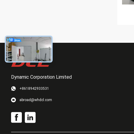
Dynamic Corporation Limited
+8618942933531
abroad@whdcl.com