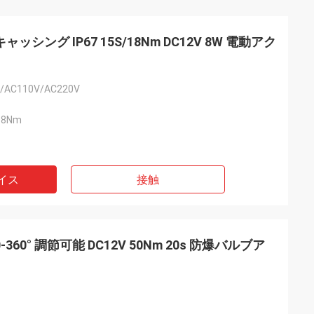
ッシング IP67 15S/18Nm DC12V 8W 電動アク
/AC110V/AC220V
18Nm
イス
接触
 - 中国
弊社のパートナーで
360° 調節可能 DC12V 50Nm 20s 防爆バルブア
アクチュエータが
ガイドフレーンを動
DCLの製品で世界
ービスを提供してい
頼性の高い製品と