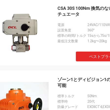
CSA 30S 100Nm 
チュエータ
電源
24VAC/110VA
設置角度
360°
標準の時間/トルク
15sから75s/18
最低注文数量
1.2kg〜20kg
ベストプラ
ゾーン1とディビジョン1の
可能
標準トルク
50Nm
標準時
20代
防爆グレード
EXDIICT4,EX