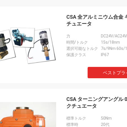
CSA 全アルミニウム合金 キャ
チュエータ
力
DC24V/AC24V
時間/トルク
15s/18nm
選択可能なトルク
7s/9Nm 60s/
保護クラス
IP67
ベストプラ
A アルマチューレン GmbH - ドイツ
ミデアグループ
との15年間の協力により,私たちはDCL
DCLは6年以上に渡り 
CSA ターニングアングル 0-
に非常に満足しています. DCLは品質
あり 供給業者です 電気
クチュエータ
に考え,従業員は製品に非常に厳格で
冷却コンプレッサーの 
らは常に多くの実験とテストを行い
かすのに使われています
標準トルク
50Nm
デザインとアップグレードを確認し
中の HVACの顧客にサ
標準時
20代
晴らしい品質管理も 素晴らしいです
ます彼らは常に非常に信