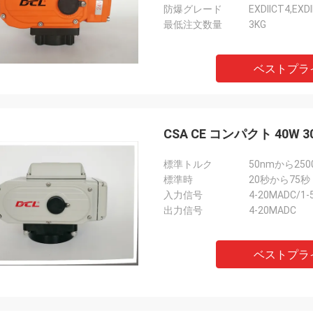
防爆グレード
EXDIICT4,EX
時間通りにサービスを提
最低注文数量
3KG
ベストプラ
CSA CE コンパクト 40W
標準トルク
50nmから2500n
標準時
20秒から75秒
入力信号
4-20MADC/1-
出力信号
4-20MADC
ベストプラ