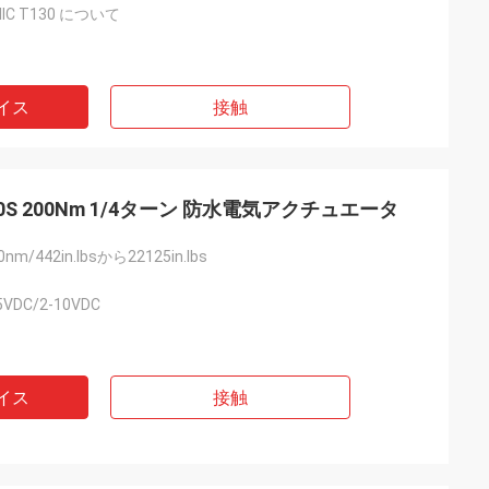
DIIIC T130 について
供しています
イス
接触
 30S 200Nm 1/4ターン 防水電気アクチュエータ
m/442in.lbsから22125in.lbs
5VDC/2-10VDC
イス
接触