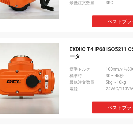
最低注文数量
3KG
ベストプラ
EXDIIC T4 IP68 ISO5
ータ
標準トルク
100nmから60
標準時
30〜45秒
最低注文数量
5kg〜10kg
電源
24VAC/110VA
ベストプラ