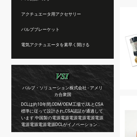
アクチュエータ用アクセサリー
バルブブレーケット
電気アクチュエータを素早く開ける
バルブ・ソリューション株式会社 - アメリ
WES
カ合衆国
DCL
DCLは約10年間,ODM/OEM工場で,ULとCSA
の製品
標準に従って設計され,CSA認証が通過して
動
を第一
います.中国製の電源電源電源電源電源電源
す.彼
電源電源電源電源DCLがイノベーションを
新しい
維持できると期待しています
ます素