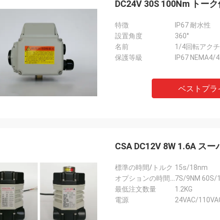
DC24V 30S 100Nm
特徴
IP67 耐水性
設置角度
360°
名前
1/4回転アク
保護等級
IP67 NEMA4/
ベストプラ
CSA DC12V 8W 1.
標準の時間/トルク
15s/18nm
オプションの時間/トルク
7S/9NM 60S/
最低注文数量
1.2KG
電源
24VAC/110VA