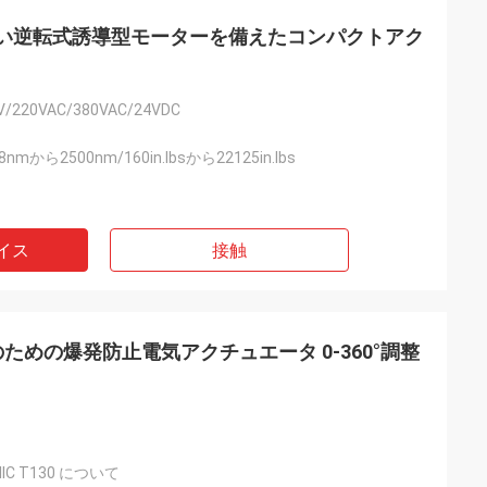
換気のない逆転式誘導型モーターを備えたコンパクトアク
V/220VAC/380VAC/24VDC
nmから2500nm/160in.lbsから22125in.lbs
イス
接触
ための爆発防止電気アクチュエータ 0-360°調整
DIIIC T130 について