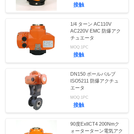
接触
私
達
1/4 ターン AC110V
に
AC220V EMC 防爆アク
チュエータ
つ
MOQ:1PC
い
接触
て
DN150 ボールバルブ
ISO5211 防爆アクチュ
工
エータ
場
MOQ:1PC
接触
旅
行
90度ExIICT4 200Nmク
ォーターターン電気アク