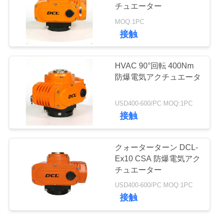
チュエーター
品
MOQ:1PC
質
接触
管
HVAC 90°回転 400Nm
理
防爆電気アクチュエータ
USD400-600/PC MOQ:1PC
私
接触
達
に
クォーターターン DCL-
Ex10 CSA 防爆電気アク
連
チュエーター
絡
USD400-600/PC MOQ:1PC
接触
し