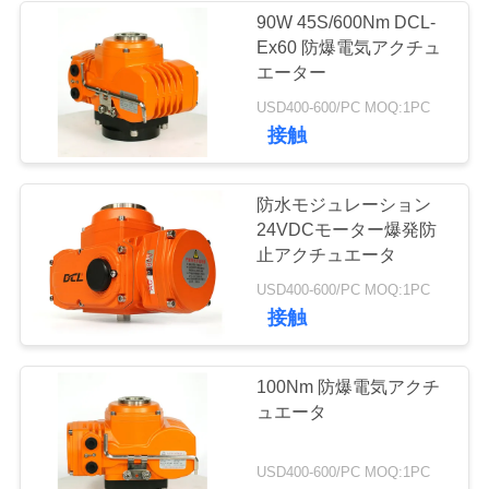
な
90W 45S/600Nm DCL-
Ex60 防爆電気アクチュ
さ
エーター
い
USD400-600/PC MOQ:1PC
接触
引
防水モジュレーション
用
24VDCモーター爆発防
止アクチュエータ
を
USD400-600/PC MOQ:1PC
要
接触
求
100Nm 防爆電気アクチ
し
ュエータ
な
USD400-600/PC MOQ:1PC
さ