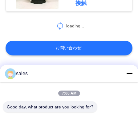
接触
い
loading...
中
文
お問い合わせ!
官
网
人気カテゴリ
すべて
sales
地
クォーターターンア
複数のターンアクチ
7:00 AM
クチュエーター
ュエーター
図
Good day, what product are you looking for?
爆発防止の電気アク
スマート電気アクチ
PRIVACY
チュエータ
ュエーター
POLICY