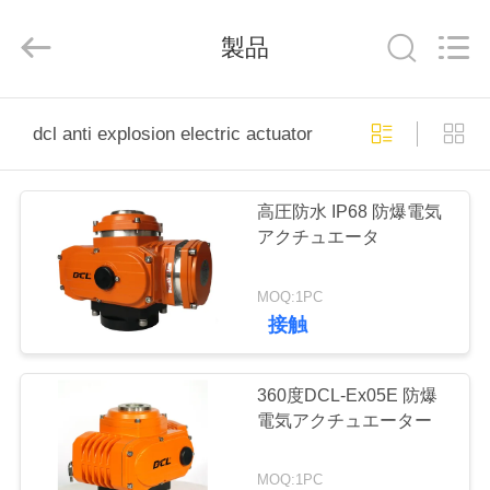
ー
タ
ー
製品
supplier.
Copyright
©
2020
家
-
2026
dcl anti explosion electric actuator
Dynamic
Corporation
Limited.
All
製
Rights
Reserved.
高圧防水 IP68 防爆電気
品
アクチュエータ
MOQ:1PC
VR
接触
シ
ョ
360度DCL-Ex05E 防爆
電気アクチュエーター
ー
MOQ:1PC