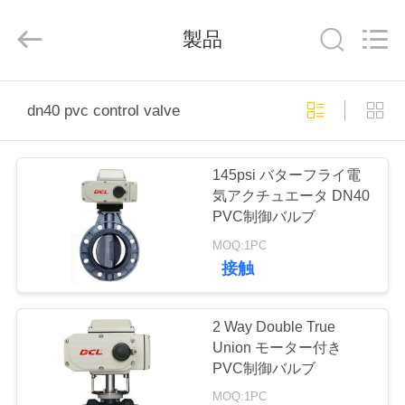
ー
タ
ー
製品
supplier.
Copyright
©
2020
家
-
2026
dn40 pvc control valve
Dynamic
Corporation
Limited.
All
製
Rights
Reserved.
145psi バターフライ電
品
気アクチュエータ DN40
PVC制御バルブ
MOQ:1PC
VR
接触
シ
ョ
2 Way Double True
Union モーター付き
ー
PVC制御バルブ
MOQ:1PC