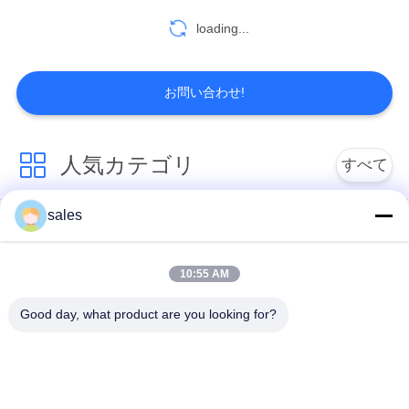
な
loading...
さ
い
お問い合わせ!
引
人気カテゴリ
すべて
用
sales
を
クォーターターンア
複数のターンアクチ
クチュエーター
ュエーター
要
10:55 AM
求
爆発防止の電気アク
スマート電気アクチ
Good day, what product are you looking for?
チュエータ
ュエーター
し
な
コンパクトアクチュ
障害 安全な電動アク
エータ
チュエータ
さ