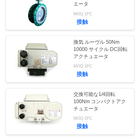
エータ
品
MOQ:1PC
質
接触
管
換気 ルーヴル 50Nm
理
10000 サイクル DC回転
アクチュエータ
MOQ:1PC
私
接触
達
に
交換可能な1/4回転
100Nm コンパクトアク
連
チュエータ
絡
MOQ:1PC
接触
し