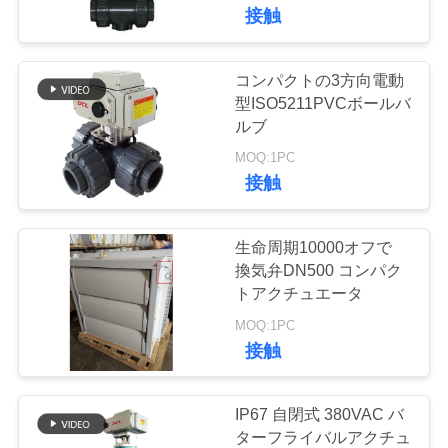
接触
私
達
コンパクトの3方向電動
に
型ISO5211PVCボールバ
ルブ
つ
MOQ:1PC
い
接触
て
生命周期10000オフで
換気弁DN500 コンパク
工
トアクチュエータ
場
MOQ:1PC
接触
旅
行
IP67 自閉式 380VAC バ
ターフライバルアクチュ