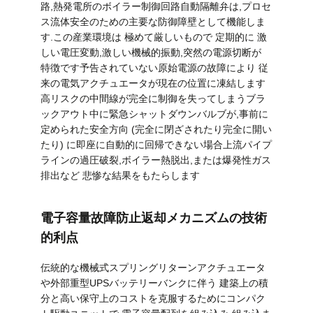
路,熱発電所のボイラー制御回路自動隔離弁は,プロセ
品
ス流体安全のための主要な防御障壁として機能しま
す.この産業環境は 極めて厳しいもので 定期的に 激
質
しい電圧変動,激しい機械的振動,突然の電源切断が
特徴です予告されていない原始電源の故障により 従
管
来の電気アクチュエータが現在の位置に凍結します
高リスクの中間線が完全に制御を失ってしまうブラ
理
ックアウト中に緊急シャットダウンバルブが,事前に
定められた安全方向 (完全に閉ざされたり完全に開い
たり) に即座に自動的に回帰できない場合上流パイプ
私
ラインの過圧破裂,ボイラー熱脱出,または爆発性ガス
排出など 悲惨な結果をもたらします
達
に
電子容量故障防止返却メカニズムの技術
連
的利点
絡
伝統的な機械式スプリングリターンアクチュエータ
や外部重型UPSバッテリーバンクに伴う 建築上の積
し
分と高い保守上のコストを克服するためにコンパク