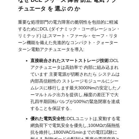
なぜ DCL シリーズ 障害 防止 電気 アク
チュエータ を 選ぶ の か
重要な処理部門の電力障害の脆弱性を包括的に軽減
するためにDCL (ダイナミック・コーポレーション・
リミテッド) は,スマート・ファール・セーフ・リタ
ーン機能を備えた先進的なコンパクト・クォーター
ターン電動アクチュエータを導入:
直接統合されたスマートストレージ技術:
DCL
アクチュエータは高効率で 内部に組み込まれ
ています 主要電源が切断されたら システムは
内部高信頼性の ストレージモジュールにシー
ムレスに移行します最大3000Nmの安定したノ
ーマルトルク出力を提供し,極度の差圧下で大
孔四半期回転バルブが100%の緊急閉塞を達成
することを保証する..
優れた電気安全性:
DCLユニットは,変動する電
網負荷下で電気安全を優先し,100MΩの隔熱抵
抗を維持し,1800VAC/1minまでの電圧試験に