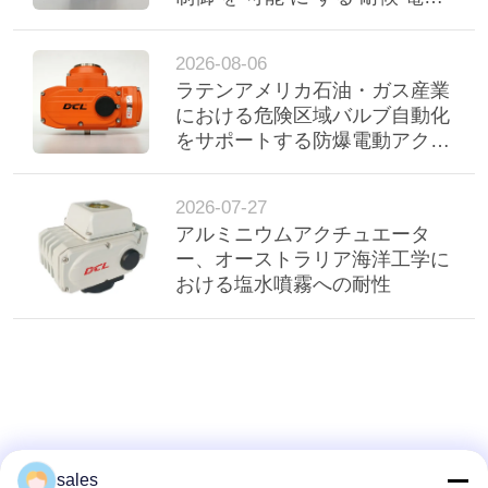
駆動器
品
2026-08-06
質
ラテンアメリカ石油・ガス産業
における危険区域バルブ自動化
管
をサポートする防爆電動アクチ
理
ュエータ
2026-07-27
アルミニウムアクチュエータ
私
ー、オーストラリア海洋工学に
達
おける塩水噴霧への耐性
に
連
絡
し
sales