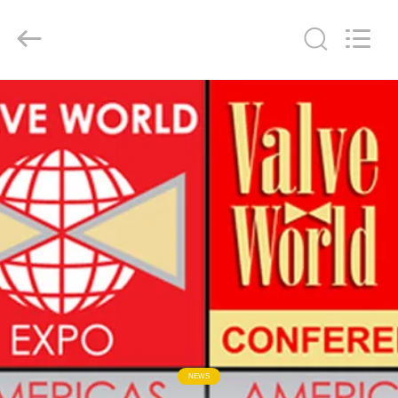
ー
タ
ー
supplier.
Copyright
©
2020
家
-
2026
Dynamic
Corporation
Limited.
All
製
Rights
Reserved.
品
VR
シ
ョ
ー
NEWS