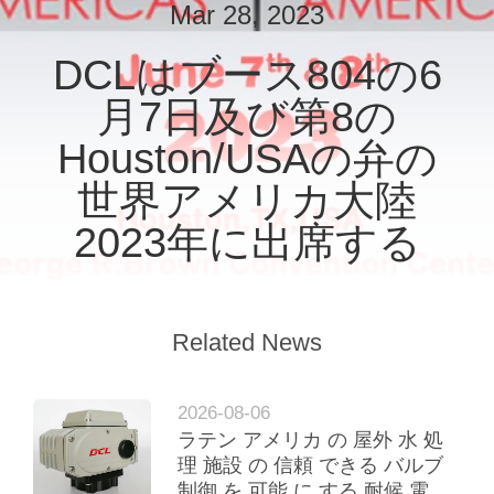
Mar 28, 2023
私
DCLはブース804の6
達
月7日及び第8の
に
Houston/USAの弁の
つ
世界アメリカ大陸
い
2023年に出席する
て
工
Related News
場
旅
2026-08-06
ラテン アメリカ の 屋外 水 処
行
理 施設 の 信頼 できる バルブ
制御 を 可能 に する 耐候 電気