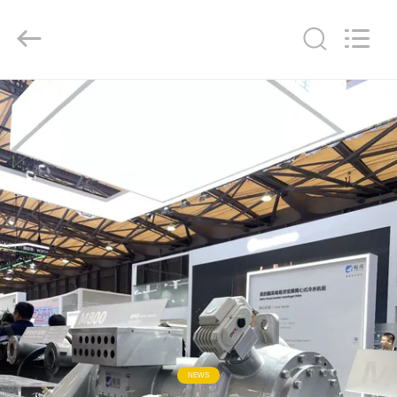
ー
タ
ー
supplier.
Copyright
©
2020
家
-
2026
Dynamic
Corporation
Limited.
All
製
Rights
Reserved.
品
VR
シ
ョ
ー
NEWS