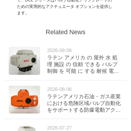
て、DCL シリーズはバルブ自動化アップグレードの
ための実用的なアクチュエータ オプションを提供し
ます。
Related News
2026-08-06
ラテン アメリカ の 屋外 水 処
理 施設 の 信頼 できる バルブ
制御 を 可能 に する 耐候 電気
駆動器
2026-08-06
ラテンアメリカ石油・ガス産業
における危険区域バルブ自動化
をサポートする防爆電動アクチ
ュエータ
2026-07-27