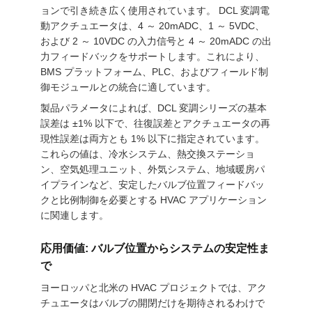
な
ョンで引き続き広く使用されています。 DCL 変調電
動アクチュエータは、4 ～ 20mADC、1 ～ 5VDC、
さ
および 2 ～ 10VDC の入力信号と 4 ～ 20mADC の出
力フィードバックをサポートします。これにより、
い
BMS プラットフォーム、PLC、およびフィールド制
御モジュールとの統合に適しています。
製品パラメータによれば、DCL 変調シリーズの基本
引
誤差は ±1% 以下で、往復誤差とアクチュエータの再
用
現性誤差は両方とも 1% 以下に指定されています。
これらの値は、冷水システム、熱交換ステーショ
を
ン、空気処理ユニット、外気システム、地域暖房パ
イプラインなど、安定したバルブ位置フィードバッ
要
クと比例制御を必要とする HVAC アプリケーション
に関連します。
求
応用価値: バルブ位置からシステムの安定性ま
し
で
な
ヨーロッパと北米の HVAC プロジェクトでは、アク
チュエータはバルブの開閉だけを期待されるわけで
さ