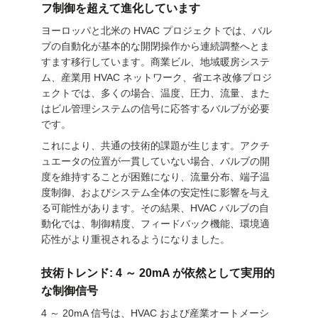
フ制御を超えて進化しています
品
ヨーロッパと北米の HVAC プロジェクトでは、バル
ブの自動化が基本的な開閉操作から連続調整へとま
質
すます移行しています。商業ビル、地域暖房システ
管
ム、産業用 HVAC ネットワーク、省エネ改修プロジ
ェクトでは、多くの場合、温度、圧力、流量、また
理
はビル管理システムの信号に応答するバルブが必要
です。
これにより、共通の技術的課題が生じます。アクチ
私
ュエータの位置が一貫していない場合、バルブの開
度を維持することが困難になり、流量分布、端子温
達
度制御、およびシステム全体の安定性に影響を与え
る可能性があります。その結果、HVAC バルブの自
に
動化では、制御精度、フィードバック機能、環境適
連
応性がより重視されるようになりました。
絡
技術トレンド: 4 ～ 20mA が依然として実用的
な制御信号
し
4 ～ 20mA 信号は、HVAC および産業オートメーシ