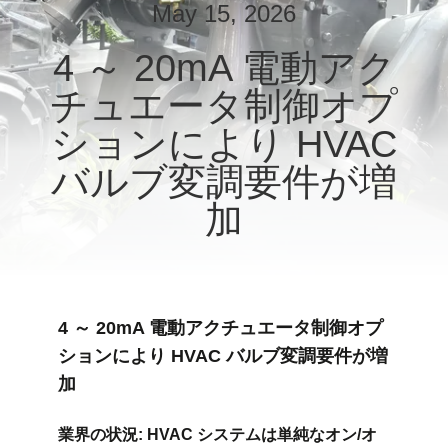
May 15, 2026
私
4 ～ 20mA 電動アク
達
チュエータ制御オプ
に
ションにより HVAC
つ
バルブ変調要件が増
い
加
て
工
場
4 ～ 20mA 電動アクチュエータ制御オプ
ションにより HVAC バルブ変調要件が増
旅
加
行
業界の状況: HVAC システムは単純なオン/オ