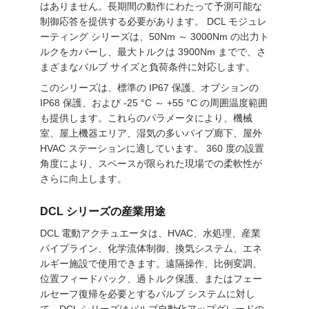
はありません。長期間の動作にわたって予測可能な
い
制御応答を提供する必要があります。 DCL モジュレ
ーティング シリーズは、50Nm ～ 3000Nm の出力ト
ルクをカバーし、最大トルクは 3900Nm までで、さ
まざまなバルブ サイズと負荷条件に対応します。
中
このシリーズは、標準の IP67 保護、オプションの
文
IP68 保護、および -25 °C ～ +55 °C の周囲温度範囲
も提供します。これらのパラメータにより、機械
官
室、屋上機器エリア、湿気の多いパイプ廊下、屋外
HVAC ステーションに適しています。 360 度の設置
网
角度により、スペースが限られた現場での柔軟性が
さらに向上します。
地
DCL シリーズの産業用途
図
DCL 電動アクチュエータは、HVAC、水処理、産業
パイプライン、化学流体制御、換気システム、エネ
ルギー施設で使用できます。遠隔操作、比例変調、
PRIVACY
位置フィードバック、過トルク保護、またはフェー
ルセーフ復帰を必要とするバルブ システムに対し
POLICY