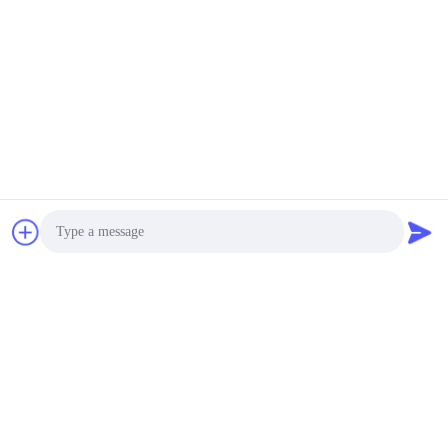
Photo
Video Call
Audio Call