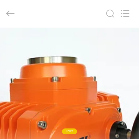
ー
タ
ー
supplier.
Copyright
©
2020
家
-
2026
Dynamic
Corporation
Limited.
All
製
Rights
Reserved.
品
VR
シ
ョ
ー
NEWS