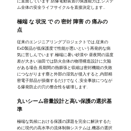
に直面しています.防爆電動装置の保護能力は,システ
ム全体の安全ライフサイクルを直接決定します..
品
質
極端 な 状況 で の 密封 障害 の 痛みの
点
管
従来のエンジニアリングプロジェクトでは,従来の
理
ExD製品が低保護度で性能が悪いという再発的な病
気に苦しんでいます.極端に暑い砂漠や 昼夜間の温度
差が大きい油田では防火合体の物理構造設計に欠陥
私
がある場合,長期間の熱膨張と収縮は密封機能の失敗
につながります塵と外部の湿気が侵入すると,内部精
達
密電子部品が損傷するだけでなく,安全事故につなが
に
る爆発防止の穴の整合性を破壊します.
連
丸いシーム容量設計と高い保護の選択基
準
絡
極端な気候における保護の課題を完全に解決するた
し
めに現代の高水準の流体制御システムは,機器の選択