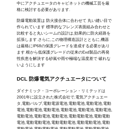
な
中にアクチュエータのキャビネットの機械工芸を厳
格に検討する必要があります.
さ
防爆電動装置は 防火接合体に合わせて 丸い縫い目で
い
作られています 標準的なフレンズ表面組み合わせと
比較すると丸いシームの設計は,効果的に防火経路を
拡張します.さらに,この物理構造設計とともに,機器
引
は厳格にIP68の保護グレードを達成する必要があり
ます.根から低保護グレードの従来のExd製品の再発
用
性疾患を解決する砂嵐や雨や極端な温度差で 破れな
いようにします
を
DCL 防爆電気アクチュエータについて
要
ダイナミック・コーポレーション・リミテッドは
求
2001年に設立された株式会社で,電気アクチュエー
し
タ,電動バルブ,電動電源電池,電動電池,電動電池,電動
電池,電動電池,電動電池,電動電池,電動電池,電動電池,
な
電動電池,電動電池,電動電池,電動電動電池,電動電動
電池,電動電動電池,電動電動電池,電動電動電池,電動
さ
電動電池,電動電動電池,電動電動電池,電動電動電池,