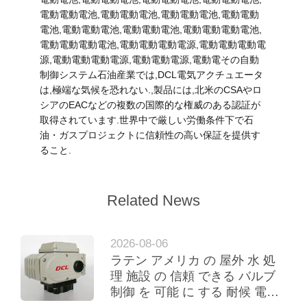
電動電動電池,電動電動電池,電動電動電池,電動電動
い
電池,電動電動電池,電動電動電池,電動電動電動電池,
電動電動電動電池,電動電動電動電源,電動電動電動電
源,電動電動電動電源,電動電動電源,電動電その自動
中
制御システム石油産業では,DCL電気アクチュエータ
は,極端な気候を恐れない.,製品には,北米のCSAやロ
文
シアのEACなどの複数の国際的な権威のある認証が
取得されています.世界中で厳しい労働条件下で石
官
油・ガスプロジェクトに信頼性の高い保証を提供す
ること.
网
Related News
地
図
2026-08-06
ラテン アメリカ の 屋外 水 処
PRIVACY
理 施設 の 信頼 できる バルブ
制御 を 可能 に する 耐候 電気
POLICY