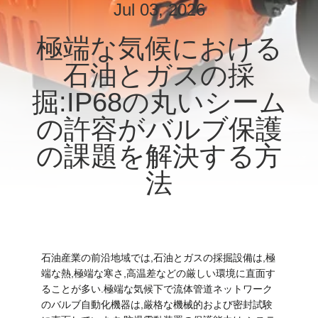
Jul 03, 2026
私
極端な気候における
達
石油とガスの採
に
掘:IP68の丸いシーム
つ
の許容がバルブ保護
い
の課題を解決する方
て
法
工
場
石油産業の前沿地域では,石油とガスの採掘設備は,極
旅
端な熱,極端な寒さ,高温差などの厳しい環境に直面す
行
ることが多い.極端な気候下で流体管道ネットワーク
のバルブ自動化機器は,厳格な機械的および密封試験