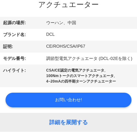
アクチュエーター
私
達
起源の場所:
ウーハン、中国
に
DCL
ブランド名:
つ
CE/ROHS/CSA/IP67
証明:
い
モデル番号:
調節型電気アクチュエータ (DCL-02Eを除く)
て
,
ハイライト:
CSA/CE認定の電気アクチュエータ
,
100Nmトークのスマートアクチュエータ
4~20mAの四半期ターンアクチュエーター
工
場
お問い合わせ!
旅
詳細を展開する
行