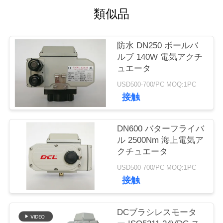
類似品
品
質
防水 DN250 ボールバ
管
ルブ 140W 電気アクチ
ュエータ
理
USD500-700/PC MOQ:1PC
接触
私
達
DN600 バターフライバ
ル 2500Nm 海上電気ア
に
クチュエータ
連
USD500-700/PC MOQ:1PC
接触
絡
し
DCブラシレスモータ