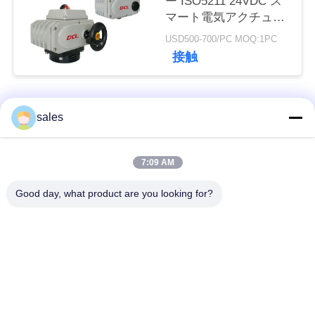
ー ISO5211 24VDC ス
な
マート電気アクチュエ
ーター
さ
USD500-700/PC MOQ:1PC
接触
い
人気カテゴリ
引
すべて
sales
用
クォーターターンア
複数のターンアクチ
7:09 AM
を
クチュエーター
ュエーター
Good day, what product are you looking for?
要
爆発防止の電気アク
スマート電気アクチ
求
チュエータ
ュエーター
し
コンパクトアクチュ
障害 安全な電動アク
な
エータ
チュエータ
さ