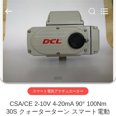
ー
タ
ー
supplier.
Copyright
©
2020
家
-
2026
Dynamic
Corporation
Limited.
All
製
Rights
Reserved.
品
VR
シ
スマート電気アクチュエーター
ョ
ー
CSA/CE 2-10V 4-20mA 90° 100Nm
30S クォーターターン スマート電動