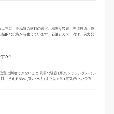
これは主に、高品質の材料の選択、精密な製造、先進技術、厳
包括的な投資から生じています。石油とガス、海洋、風力発
けに設計されており、長期的に大きな価値をもたらします。
成要素 プレミアムな素材の選択と精密な製造 高級アルミダイ
は精密機械加工を施し、耐摩耗性、耐食性に優れています。
すか?
、複数の保護装置 (過負荷、防湿、結露防止など) ...
置に到達できないこと,異常な騒音 (磨き,シッシング,ハミン
に見える漏れ (気力/水力) または過熱 (電気)誤った位置フ
しばしば磨き,誤った配置,汚染,電気障害,または不十分な保守
可能性があります....