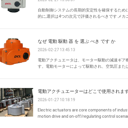
自動制御システムの長期的安定性を確保するために
的に,選択は4つの次元で評価されるべきです.メカ
保護. 1バルブまたは負荷タイプを定義する まず 装
0°から90°である.ボールバルブ,バタフライバル,
運動を必要とする球閥,弁弁,ゲートバルブに適して
なぜ 電動 駆動 器 を 選ぶ べき です か
を必要とするゲートバルブまたは球閥に適しています. 
2026-02-27 13:45:13
電動アクチュエータは、モーター駆動の減速ギア
す。電動モーターによって駆動され、空気圧また
シンプルで信頼性の高い構造が特徴です。これに
性と耐用年数が向上します。電子制御モジュール
ルブの動きを実現でき、高精度、高速応答、高効
電動アクチュエーターはどこで使用されます
久性 電動アクチュエータは、シンプルな構造に
ンデバイス...
2026-01-27 10:18:19
Electric actuators are core components of industr
motion drive and on-off/regulating control scena
energy into mechanical force (linear/rotary motion