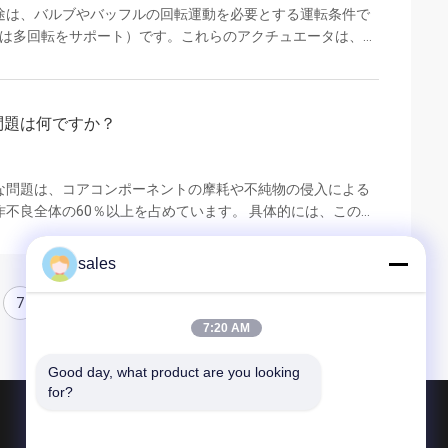
途は、バルブやバッフルの回転運動を必要とする運転条件で
ルは多回転をサポート）です。これらのアクチュエータは、特
せて設計されています。I. 主な互換性のあるバルブタイプ
 ロータリーバルブと組み合わせて使用され、バルブディスク
はオンオフ状態を制御します。一般的な互換性のあるバルブ
問題は何ですか？
ルブコアにより、90°の回転で全開または全閉が可...
な問題は、コアコンポーネントの摩耗や不純物の侵入による
不良全体の60％以上を占めています。 具体的には、この種
業環境で特に顕著です。たとえば、生産環境の埃はアクチュ
れ、ガイドスリーブに蓄積し、シールコンポーネントの摩耗
sales
位置決め不良を引き起こす可能性があります。高温環境で
クチュエータの正常な動作にさらに影響を与える可能性があ
7
8
9
7:20 AM
Good day, what product are you looking 
for?
製品