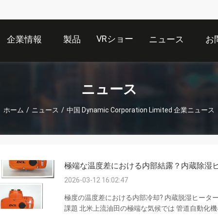
VRショー
企業情報
製品
ニュース
お
ニュース
ホーム
/
ニュース
/
中国 Dynamic Corporation Limited 企業ニュース
極端な温度差における内部結露？内蔵除湿
2026-03-12 16:02:47
極度の温度差における内部冷却? 内蔵脱湿ヒーターは
課題 北米上流油田の極端な気候では 管道自動化