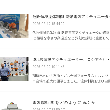
激な温度差は,簡単に四半期回転の電気アクチュ
クロスイッチに水分が蓄積すると,ショート回路や
れたリスクをもたらす可能性があります. 主要選択指
危険領域流体制御: 防爆電気アクチュエー
なければならない.DCL電動空洞は,PTC電子ヒートコン
2026-03-12 15:44:09
危険領域流体制御: 防爆電気アクチュエータの選
は 極端な寒さや高温差など 深刻な課題に直面し
式電気アクチュエータの適切な選択が,パイプライ
内部冷却に対処する 温度が急激に変化すると,内
を導きます.広範囲の環境温度範囲を持つアクチュエータ
DCL製電動アクチュエーター、ロシア石油
る.内蔵脱湿ヒーターは,湿度や高温の差分領域におけ
2026-03-09 10:11:46
期待已久の「石油・ガス全国フォーラム」および「
市会場で盛大に開幕しました。流体制御および自
て、DCLは過酷な作業条件向けに設計された主力
越した技術力と「中国インテリジェント製造」の
NEFTEGAZは、東ヨーロッパおよびCIS地域
電気 駆動 器 を どの よう に 選ぶ か
のエネルギー転換と設備アップグレードを背景に、
2026-02-27 13:50:07