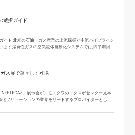
エータ内の内部凝縮を引き起こすサーボコントローラーやマイ
信号障害を引き起こし,危険なエリアの流体制御に深刻な隠さ
標:PTC脱湿ヒーターとIP68 内部温度と湿度制御を優先し
タの選択ガイド
ポーネント (...
択ガイド 北米の石油・ガス産業の上流採掘と中流パイプライン
ています爆発性ガスの空気流体自動化システムでは,四半期回転
ンの運用安全と保守コストに直接影響します. 極端な温度差と
部コンデンサスが頻繁に発生し,電子部品のショートサーキット
ー (e)-25°Cから+55°C) に優先的に取り組むべきであ
・ガス展で華々しく登場
るコンデンサ損傷か...
NEFTEGAZ」展示会が、モスクワのエクスポセンター見本
動化ソリューションの業界をリードするプロバイダーとし
防爆型および産業用電動アクチュエーターを展示し、その卓
革新的な成果を世界の業界専門家や顧客に披露しました。
で最大かつ最も影響力のある石油・ガス業界のイベントです。世界
この展示会には数多くの国際的なエネルギー大手や設...