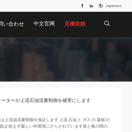
Japanese
中文官网
問い合わせ
見積依頼
描
述
ヒーターが上流石油流量制御を確実にします
上流油流量制御を保証します 上流 石油 と ガス の 凝縮 の
機器は 絶えず厳しい外環境にさらされています昼と夜の間の急