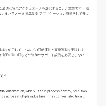
,適切な電気アクチュエータを選択することが重要です.一般
ニカルパラメータ,電気制御,アプリケーション環境そして安全
置が必要とする動きを 決定します 部分回転 (90°):旋回は通常
ダムパーに適している. 線形:線形推力を出力する.プッシュ/プル
いる. 複数回転連続して複数回転する.開/閉する際の複数回転
...
機構を使用して、バルブの回転運動と直線運動を実現しま
は油圧の動力源などの追加のサポート設備を必要としない、
より、エネルギー効率が高く、運用コストが低くなり、信頼
を搭載した電動アクチュエータは、正確で迅速かつ複雑なバ
率の流体制御アプリケーションを可能にします。 信頼性と耐
か?
より、優れた信頼性と耐久性を備えています。非接触モーショ
ial automation, widely used in process control, precision
rios across multiple industries—they convert electrical
) to drive valves, dampers, dampers, ...