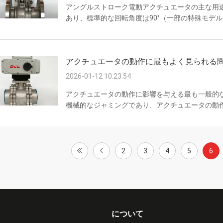
アングルストローク電動アクチュエータの主な用
あり、標準的な回転角度は90°（一部の特殊モデ
定のバルブタイプと産業運転環境との互換性に合わ
アングルストローク電動アクチュエータは主に、
またはバルブコアの回転によって媒体の流れまた
アクチュエータの動作に最もよく見られる
タイプには以下が含まれます:ボールバルブ 球形のバ
2026-01-12 10:23:54
アクチュエータの動作に影響を与える最も一般的
機械的なジャミングであり、アクチュエータの動作
の問題は、埃、高温、腐食性媒体など、複雑な産
エータの内部に侵入し、シールリップに埋め込ま
を加速させ、アクチュエータの動作ジャミングと
は、スプリングの弾性減衰などの問題も伴い、ア
2
3
4
5
6
ります。さ...
について