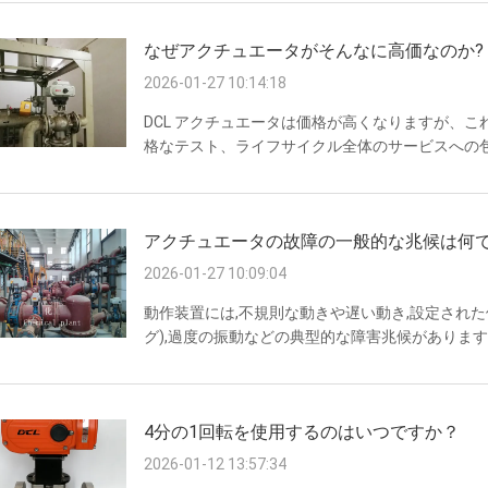
なぜアクチュエータがそんなに高価なのか?
2026-01-27 10:14:18
DCL アクチュエータは価格が高くなりますが、
格なテスト、ライフサイクル全体のサービスへの
電アプリケーションなどの過酷な産業シナリオ向
詳細な理由は次のとおりです。 中核的なコスト構
カスト合金エンクロージャを採用し、機械部品に
アクチュエータの故障の一般的な兆候は何で
輸入された電子部品は一貫したパフォーマンスを保証し
2026-01-27 10:09:04
動作装置には,不規則な動きや遅い動き,設定された位
グ),過度の振動などの典型的な障害兆候があります.目
ィードバック,故障防止機能の喪失,これらの問題は,
から生じる.処理されないと産業プロセス制御を妨げる
4分の1回転を使用するのはいつですか？
2026-01-12 13:57:34